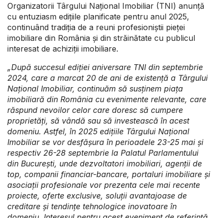
Organizatorii Târgului Național Imobiliar (TNI) anunță
cu entuziasm edițiile planificate pentru anul 2025,
continuând tradiția de a reuni profesioniștii pieței
imobiliare din România și din străinătate cu publicul
interesat de achiziții imobiliare.
„
După succesul ediției aniversare
TNI
din
septembrie
2024, care a marcat 20 de ani
de existență
a Târgului
Național Imobiliar,
c
ontinuăm să susținem piața
imobiliară din România cu evenimente relevante, care
răspund nevoilor celor care doresc să cumpere
proprietăți
, să vândă sau să investească
în acest
domeniu. Astfel, în 2025 edițiile Târgului Național
Imobiliar se vor
desfășura în perioadele 23-25 mai și
respectiv 26-28 septembrie
la Palatul Parlamentului
din București
, unde
dezvoltatori imobiliari, agenții de
top
, companii financiar-bancare
,
portaluri imobiliare și
asociații profesionale vor
prez
e
nt
a
cele mai recente
proiecte
,
oferte exclusive,
soluții avantajoase de
creditare și tendințe tehnologice inovatoare în
domeniu.
Interesul pentru acest eveniment de referință