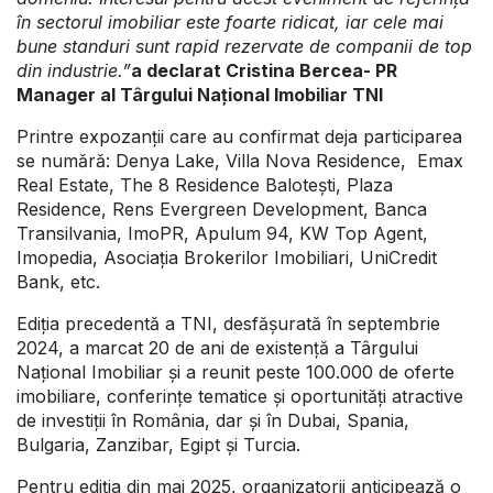
în sectorul imobiliar este
foarte
ridicat,
iar
cele mai
bune standuri
sunt
rapid rezervate de companii de top
din industrie.”
a declarat Cristina Bercea- PR
Manager al Târgului Național Imobiliar TNI
Printre expozanții care au confirmat deja participarea
se numără: Denya Lake, Villa Nova Residence, Emax
Real Estate, The 8 Residence Balotești, Plaza
Residence, Rens Evergreen Development, Banca
Transilvania, ImoPR, Apulum 94, KW Top Agent,
Imopedia, Asociația Brokerilor Imobiliari, UniCredit
Bank, etc.
Ediția precedentă a TNI, desfășurată în septembrie
2024, a marcat 20 de ani de existență a Târgului
Național Imobiliar și a reunit peste 100.000 de oferte
imobiliare, conferințe tematice și oportunități atractive
de investiții în România, dar și în Dubai, Spania,
Bulgaria, Zanzibar, Egipt și Turcia.
Pentru ediția din mai 2025, organizatorii anticipează o