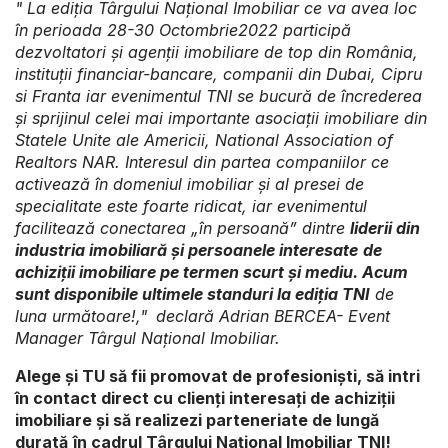
" La ediția Târgului Național Imobiliar ce va avea loc
în perioada 28-30 Octombrie2022 participă
dezvoltatori și agenții imobiliare de top din România,
instituții financiar-bancare, companii din Dubai, Cipru
si Franta iar evenimentul TNI se bucură de încrederea
și sprijinul celei mai importante asociații imobiliare din
Statele Unite ale Americii, National Association of
Realtors NAR. Interesul din partea companiilor ce
activează în domeniul imobiliar și al presei de
specialitate este foarte ridicat, iar evenimentul
facilitează conectarea „în persoană” dintre
liderii din
industria imobiliară și persoanele interesate
de
achiziții imobiliare pe termen scurt și mediu. Acum
sunt disponibile ultimele standuri la ediția TNI
de
luna următoare!,"
declară Adrian BERCEA- Event
Manager Târgul Național Imobiliar.
Alege și TU să fii promovat de profesioniști, să intri
în contact direct cu clienți interesați de achiziții
imobiliare și să realizezi parteneriate de lungă
durată
în cadrul Târgului Național Imobiliar TNI!