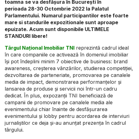
toamna
se va desfășura în București în
perioada
28-30 Octombrie
2022 la Palatul
Parlamentului.
Numarul participantilor este foarte
mare si standurile expozitionale sunt aproape
epuizate.
Acum sunt disponibile ULTIMELE
STANDURI
libere
!
Târgul Național Imobiliar TNI
reprezintă cadrul ideal
în care companiile ce activează în domeniul imobiliar
își pot îndeplini minim 7 obiective de business: brand
awareness, creșterea vânzărilor, studierea competiției,
dezvoltarea de parteneriate, promovarea pe canalele
media de impact, demonstrarea performanțelor și
lansarea de produse și servicii noi într-un cadru
dedicat. În plus, expozanții TNI beneficiază de
campanii de promovare pe canalele media ale
evenimentului chiar înainte de desfășurarea
evenimentului și lobby pentru acordarea de interviuri
jurnaliștilor ce deja și-au anunțat prezența în cadrul
târgului.