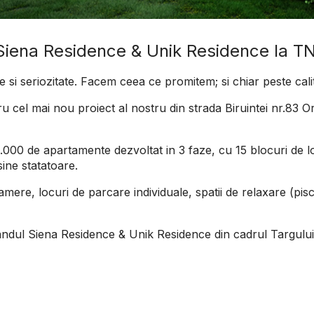
Siena Residence & Unik Residence la TN
e si seriozitate. Facem ceea ce promitem; si chiar peste cal
 cel mai nou proiect al nostru din strada Biruintei nr.83 Or
000 de apartamente dezvoltat in 3 faze, cu 15 blocuri de lo
ine statatoare.
 camere, locuri de parcare individuale, spatii de relaxare (pisc
 standul Siena Residence & Unik Residence din cadrul Targulu