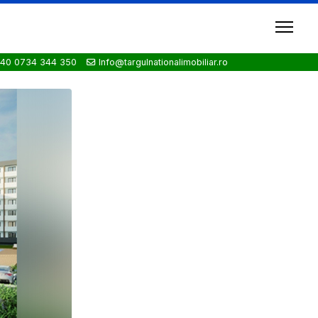
40 0734 344 350
Info@targulnationalimobiliar.ro