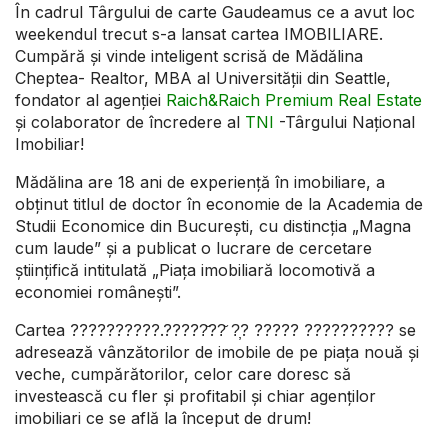
În cadrul Târgului de carte Gaudeamus ce a avut loc
weekendul trecut s-a lansat cartea IMOBILIARE.
Cumpără și vinde inteligent scrisă de Mădălina
Cheptea- Realtor, MBA al Universităţii din Seattle,
fondator al agenției
Raich&Raich Premium Real Estate
și colaborator de încredere al
TNI
-Târgului Național
Imobiliar!
Mădălina are 18 ani de experiență în imobiliare, a
obținut titlul de doctor în economie de la Academia de
Studii Economice din București, cu distincția „Magna
cum laude” și a publicat o lucrare de cercetare
științifică intitulată „Piața imobiliară locomotivă a
economiei românești”.
Cartea ??????????.?????̆??̆ ?̦? ????? ?????????? se
adresează vânzătorilor de imobile de pe piața nouă și
veche, cumpărătorilor, celor care doresc să
investească cu fler și profitabil și chiar agenților
imobiliari ce se află la început de drum!