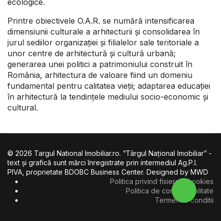
ecologice.
Printre obiectivele O.A.R. se numără intensificarea
dimensiunii culturale a arhitecturii și consolidarea în
jurul sediilor organizației și filialelor sale teritoriale a
unor centre de arhitectură și cultură urbană;
generarea unei politici a patrimoniului construit în
România, arhitectura de valoare fiind un domeniu
fundamental pentru calitatea vieții; adaptarea educației
în arhitectură la tendințele mediului socio-economic și
cultural.
© 2026 Targul National Imobiliar.ro. “Târgul Naţional Imobiliar” -
text şi grafică sunt mărci înregistrate prin intermediul Ag.P.I.
PIVA, proprietate BDOBC Business Center. Designed by MWD
Politica privind fisierele cookies
Politica de confidentialitate
Termeni si conditii