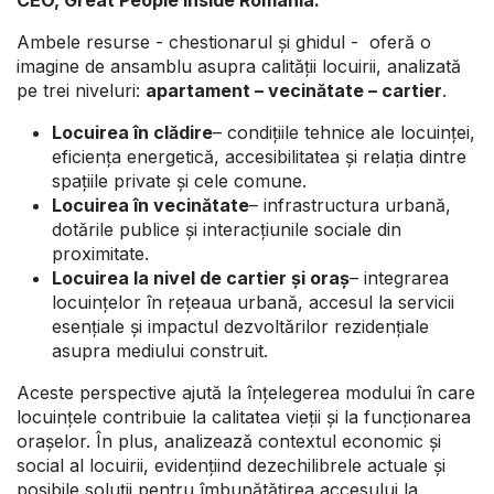
CEO, Great People Inside Romania.
Ambele resurse - chestionarul și ghidul - oferă o
imagine de ansamblu asupra calității locuirii, analizată
pe trei niveluri:
apartament – vecinătate – cartier
.
Locuirea în clădire
– condițiile tehnice ale locuinței,
eficiența energetică, accesibilitatea și relația dintre
spațiile private și cele comune.
Locuirea în vecinătate
– infrastructura urbană,
dotările publice și interacțiunile sociale din
proximitate.
Locuirea la nivel de cartier și oraș
– integrarea
locuințelor în rețeaua urbană, accesul la servicii
esențiale și impactul dezvoltărilor rezidențiale
asupra mediului construit.
Aceste perspective ajută la înțelegerea modului în care
locuințele contribuie la calitatea vieții și la funcționarea
orașelor. În plus, analizează contextul economic și
social al locuirii, evidențiind dezechilibrele actuale și
posibile soluții pentru îmbunătățirea accesului la