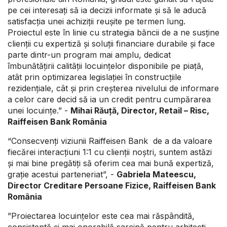
pe cei interesați să ia decizii informate și să le aducă
satisfacția unei achiziții reușite pe termen lung.
Proiectul este în linie cu strategia băncii de a ne susține
clienții cu expertiză și soluții financiare durabile și face
parte dintr-un program mai amplu, dedicat
îmbunătățirii calității locuințelor disponibile pe piață,
atât prin optimizarea legislației în construcțiile
rezidențiale, cât și prin creșterea nivelului de informare
a celor care decid să ia un credit pentru cumpărarea
unei locuințe.” -
Mihai Răuță, Director, Retail – Risc,
Raiffeisen Bank România
“Consecvenți viziunii Raiffeisen Bank de a da valoare
fiecărei interacțiuni 1:1 cu clienții noștri, suntem astăzi
și mai bine pregătiți să oferim cea mai bună expertiză,
grație acestui parteneriat”, -
Gabriela Mateescu,
Director Creditare Persoane Fizice, Raiffeisen Bank
România
”Proiectarea locuințelor este cea mai răspândită,