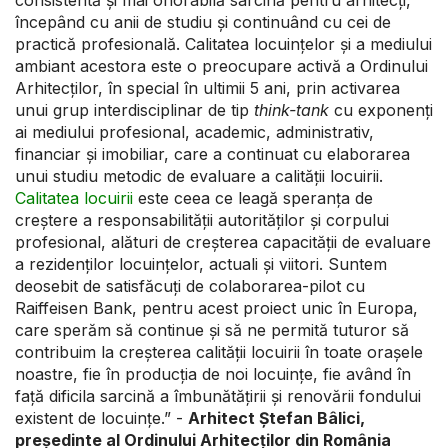
consistentă și mai onorabilă sarcină pentru arhitecți,
începând cu anii de studiu și continuând cu cei de
practică profesională. Calitatea locuințelor și a mediului
ambiant acestora este o preocupare activă a Ordinului
Arhitecților, în special în ultimii 5 ani, prin activarea
unui grup interdisciplinar de tip
think-tank
cu exponenți
ai mediului profesional, academic, administrativ,
financiar și imobiliar, care a continuat cu elaborarea
unui studiu metodic de evaluare a calității locuirii.
Calitatea locuirii
este ceea ce leagă speranța de
creștere a responsabilității autorităților și corpului
profesional, alături de creșterea capacității de evaluare
a rezidenților locuințelor, actuali și viitori. Suntem
deosebit de satisfăcuți de colaborarea-pilot cu
Raiffeisen Bank, pentru acest proiect unic în Europa,
care sperăm să continue și să ne permită tuturor să
contribuim la creșterea calității locuirii în toate orașele
noastre, fie în producția de noi locuințe, fie având în
față dificila sarcină a îmbunătățirii și renovării fondului
existent de locuințe.” -
Arhitect Ștefan Bâlici,
președinte al Ordinului Arhitecților din România