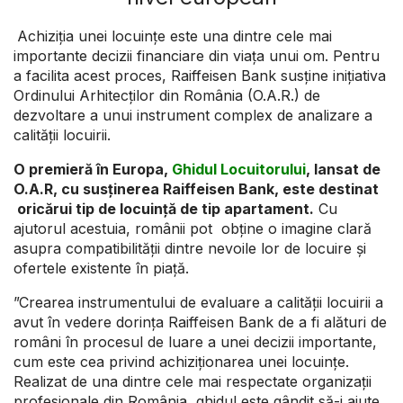
Achiziția unei locuințe este una dintre cele mai
importante decizii financiare din viața unui om. Pentru
a facilita acest proces, Raiffeisen Bank susține inițiativa
Ordinului Arhitecților din România (O.A.R.) de
dezvoltare a unui instrument complex de analizare a
calității locuirii.
O premieră în Europa,
Ghidul Locuitorului
, lansat de
O.A.R, cu susținerea Raiffeisen Bank, este destinat
oricărui tip de locuință de tip apartament.
Cu
ajutorul acestuia, românii pot obține o imagine clară
asupra compatibilității dintre nevoile lor de locuire și
ofertele existente în piață.
”Crearea instrumentului de evaluare a calității locuirii a
avut în vedere dorința Raiffeisen Bank de a fi alături de
români în procesul de luare a unei decizii importante,
cum este cea privind achiziționarea unei locuințe.
Realizat de una dintre cele mai respectate organizații
profesionale din România, ghidul este gândit să-i ajute