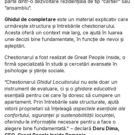
parte dintr-o dezvoltare rezidențială de tip ”cartier” sau
”ansamblu”.
Ghidul de completare
este un material explicativ care
urmărește structura și întrebările chestionarului.
Acesta oferă un context mai larg, ce ajută în luarea
unei decizii bine fundamentate, în funcție de nevoi și
așteptări.
Chestionarul a fost realizat de Great People Inside, o
firmă specializată în studii și cercetări avansate în
psihologie și științe sociale.
”Chestionarul
Ghidul Locuitorului
nu este doar un
instrument de evaluare, ci și o
ghidare educativă
esențială pentru cei care își doresc să cumpere un
apartament. Prin întrebările sale structurate, ajută
viitorii proprietari să înțeleagă
aspectele esențiale ale
confortului, siguranței și sustenabilității locuinței
,
oferindu-le informațiile necesare pentru a face o
alegere bine fundamentată." – declară
Doru Dima,