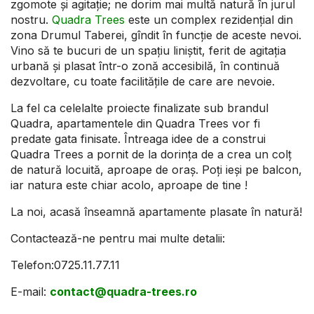
zgomote şi agitaţie; ne dorim mai multă natură în jurul
nostru.
Quadra Trees
este un complex rezidenţial din
zona Drumul Taberei, gîndit în funcţie de aceste nevoi.
Vino să te bucuri de un spaţiu liniştit, ferit de agitaţia
urbană şi plasat într-o zonă accesibilă, în continuă
dezvoltare, cu toate facilitățile de care are nevoie.
La fel ca celelalte proiecte finalizate sub brandul
Quadra, apartamentele din Quadra Trees vor fi
predate gata finisate. Întreaga idee de a construi
Quadra Trees a pornit de la dorința de a crea un colț
de natură locuită, aproape de oraș. Poţi ieşi pe balcon,
iar natura este chiar acolo, aproape de tine !
La noi, acasă înseamnă apartamente plasate în natură!
Contactează-ne pentru mai multe detalii:
Telefon:0725.11.77.11
E-mail:
contact@quadra-trees.ro