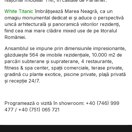
Național Imobiliar TNI, în calitate de Partener.
White Titanic
îmbrățișează Marea Neagră, ca un
omagiu monumental dedicat ei și aduce o perspectivă
unică arhitecturală și panoramică viitorilor rezidenți,
fiind cea mai mare clădire mixed use de pe litoralul
României.
Ansamblul se impune prin dimensiunile impresionante,
găzduiește 564 de imobile rezidențiale, 10.000 m2 de
parcări subterane și supraterane, 4 restaurante,
fitness & spa center, spații comerciale, terase private,
gradină cu plante exotice, piscine private, plajă privată
și recepție 24/7.
Programează o vizită în showroom: +40 (746) 999
477 / +40 (751) 065 721