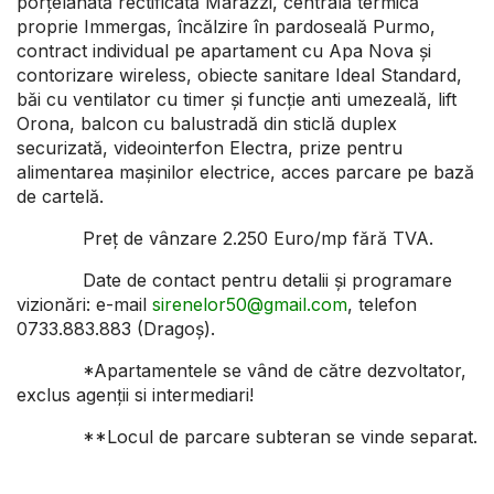
porțelanată rectificată Marazzi, centrală termică
proprie Immergas, încălzire în pardoseală Purmo,
contract individual pe apartament cu Apa Nova și
contorizare wireless, obiecte sanitare Ideal Standard,
băi cu ventilator cu timer și funcție anti umezeală, lift
Orona, balcon cu balustradă din sticlă duplex
securizată, videointerfon Electra, prize pentru
alimentarea mașinilor electrice, acces parcare pe bază
de cartelă.
Preț de vânzare 2.250 Euro/mp fără TVA.
Date de contact pentru detalii și programare
vizionări: e-mail
sirenelor50@gmail.com
, telefon
0733.883.883 (Dragoș).
*Apartamentele se vând de către dezvoltator,
exclus agenții si intermediari!
**Locul de parcare subteran se vinde separat.