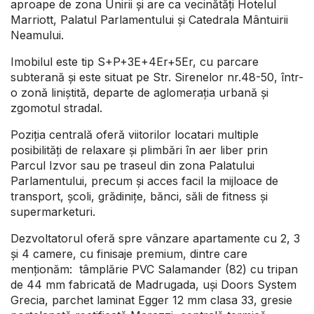
aproape de zona Unirii și are ca vecinătăți Hotelul
Marriott, Palatul Parlamentului și Catedrala Mântuirii
Neamului.
Imobilul este tip S+P+3E+4Er+5Er, cu parcare
subterană și este situat pe Str. Sirenelor nr.48-50, într-
o zonă liniștită, departe de aglomerația urbană și
zgomotul stradal.
Poziția centrală oferă viitorilor locatari multiple
posibilități de relaxare și plimbări în aer liber prin
Parcul Izvor sau pe traseul din zona Palatului
Parlamentului, precum și acces facil la mijloace de
transport, școli, grădinițe, bănci, săli de fitness și
supermarketuri.
Dezvoltatorul oferă spre vânzare apartamente cu 2, 3
și 4 camere, cu finisaje premium, dintre care
menționăm: tâmplărie PVC Salamander (82) cu tripan
de 44 mm fabricată de Madrugada, uși Doors System
Grecia, parchet laminat Egger 12 mm clasa 33, gresie