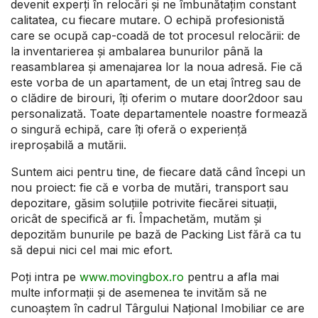
devenit experți în relocări și ne îmbunătațim constant
calitatea, cu fiecare mutare. O echipă profesionistă
care se ocupă cap-coadă de tot procesul relocării: de
la inventarierea și ambalarea bunurilor până la
reasamblarea și amenajarea lor la noua adresă. Fie că
este vorba de un apartament, de un etaj întreg sau de
o clădire de birouri, îți oferim o mutare door2door sau
personalizată. Toate departamentele noastre formează
o singură echipă, care îți oferă o experiență
ireproșabilă a mutării.
Suntem aici pentru tine, de fiecare dată când începi un
nou proiect: fie că e vorba de mutări, transport sau
depozitare, găsim soluțiile potrivite fiecărei situații,
oricât de specifică ar fi. Împachetăm, mutăm și
depozităm bunurile pe bază de Packing List fără ca tu
să depui nici cel mai mic efort.
Poți intra pe
www.movingbox.ro
pentru a afla mai
multe informații și de asemenea te invităm să ne
cunoaștem în cadrul Târgului Național Imobiliar ce are