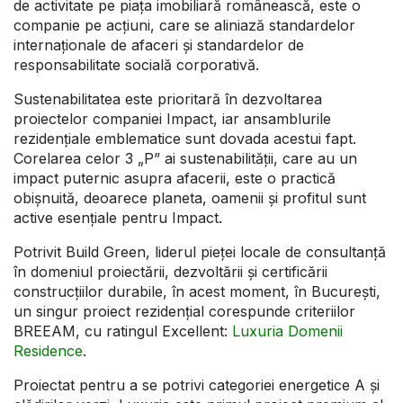
de activitate pe piața imobiliară românească, este o
companie pe acțiuni, care se aliniază standardelor
internaționale de afaceri și standardelor de
responsabilitate socială corporativă.
Sustenabilitatea este prioritară în dezvoltarea
proiectelor companiei Impact, iar ansamblurile
rezidențiale emblematice sunt dovada acestui fapt.
Corelarea celor 3 „P” ai sustenabilității, care au un
impact puternic asupra afacerii, este o practică
obișnuită, deoarece planeta, oamenii și profitul sunt
active esențiale pentru Impact.
Potrivit Build Green, liderul pieței locale de consultanță
în domeniul proiectării, dezvoltării și certificării
construcțiilor durabile, în acest moment, în București,
un singur proiect rezidențial corespunde criteriilor
BREEAM, cu ratingul Excellent:
Luxuria Domenii
Residence
.
Proiectat pentru a se potrivi categoriei energetice A și