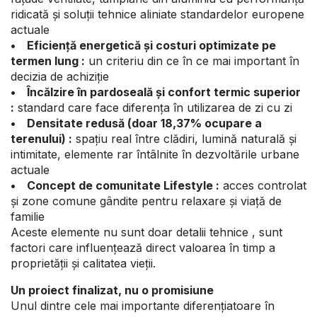
ridicată și soluții tehnice aliniate standardelor europene
actuale
• Eficiență energetică și costuri optimizate pe
termen lung :
un criteriu din ce în ce mai important în
decizia de achiziție
• Încălzire în pardoseală și confort termic superior
:
standard care face diferența în utilizarea de zi cu zi
• Densitate redusă (doar 18,37% ocupare a
terenului) :
spațiu real între clădiri, lumină naturală și
intimitate, elemente rar întâlnite în dezvoltările urbane
actuale
• Concept de comunitate Lifestyle :
acces controlat
și zone comune gândite pentru relaxare și viață de
familie
Aceste elemente nu sunt doar detalii tehnice , sunt
factori care influențează direct valoarea în timp a
proprietății și calitatea vieții.
Un proiect finalizat, nu o promisiune
Unul dintre cele mai importante diferențiatoare în