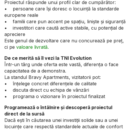
Proiectul răspunde unui profil clar de cumpărător:
• persoane care își doresc o locuință la standarde
europene reale
• familii care pun accent pe spațiu, liniște și siguranță
• investitori care caută active stabile, cu potențial de
apreciere
Este genul de dezvoltare care nu concurează pe preț,
ci pe
valoare livrată.
De ce merită să îl vezi la TNI Evolution
Într-un târg unde oferta este vastă, diferența o face
capacitatea de a demonstra.
La standul Bravy Apartments, vizitatorii pot:
• înțelege concret diferențele de calitate
• discuta direct cu echipa de vânzări
• programa o vizionare în proiectul finalizat
Programează o întâlnire și descoperă proiectul
direct de la sursă
Dacă ești în căutarea unei investiții solide sau a unei
locuințe care respectă standardele actuale de confort