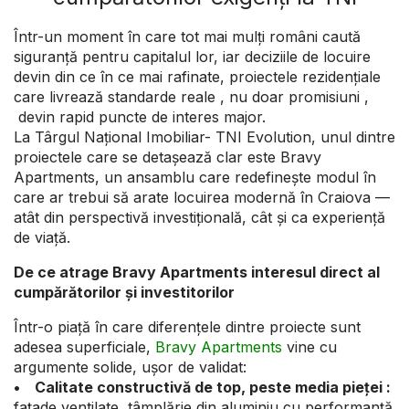
Într-un moment în care tot mai mulți români caută
siguranță pentru capitalul lor, iar deciziile de locuire
devin din ce în ce mai rafinate, proiectele rezidențiale
care livrează standarde reale , nu doar promisiuni ,
devin rapid puncte de interes major.
La Târgul Național Imobiliar- TNI Evolution, unul dintre
proiectele care se detașează clar este Bravy
Apartments, un ansamblu care redefinește modul în
care ar trebui să arate locuirea modernă în Craiova —
atât din perspectivă investițională, cât și ca experiență
de viață.
De ce atrage Bravy Apartments interesul direct al
cumpărătorilor și investitorilor
Într-o piață în care diferențele dintre proiecte sunt
adesea superficiale,
Bravy Apartments
vine cu
argumente solide, ușor de validat:
• Calitate constructivă de top, peste media pieței :
fațade ventilate, tâmplărie din aluminiu cu performanță