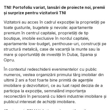
TNI: Portofoliu variat, lansări de proiecte noi, premii
și surprize pentru vizitatorii TNI
Vizitatorii au acces în cadrul expoziției la proprietăți pe
toate gusturile, bugetele și nevoile: apartamente
premium în centrul capitalei, proprietăți de tip
boutique, imobile exclusive în nordul capitalei,
apartamente low-budget, penthouse-uri, construcții pe
structură metalică, case de vacanță la munte sau la
mare și oportunități de investiții în Dubai, Spania și
Cipru.
În contextul redeschiderii evenimentelor cu public
numeros, vestea organizării primului târg imobiliar din
ultimii 2 ani a fost foarte bine primită de agențiile
imobiliare și dezvoltatori, ce au luat rapid decizia de a
participa la expoziție, semnalând importanța
reconectării în persoană cu liderii industriei imobiliare și
publicul interesat de achiziții imobiliare.