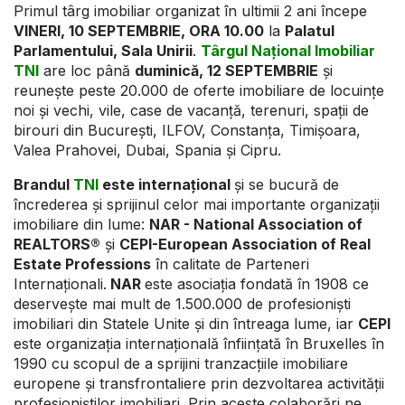
Primul târg imobiliar organizat în ultimii 2 ani începe
VINERI, 10 SEPTEMBRIE, ORA 10.00
la
Palatul
Parlamentului, Sala Unirii
.
Târgul Național Imobiliar
TNI
are loc până
duminică, 12 SEPTEMBRIE
și
reunește peste 20.000 de oferte imobiliare de locuințe
noi și vechi, vile, case de vacanță, terenuri, spații de
birouri din București, ILFOV, Constanța, Timișoara,
Valea Prahovei, Dubai, Spania și Cipru.
Brandul
TNI
este internațional
și se bucură de
încrederea și sprijinul celor mai importante organizații
imobiliare din lume:
NAR -
National Association of
REALTORS®
și
CEPI-European Association of Real
Estate Professions
în calitate de Parteneri
Internaționali.
NAR
este asociația fondată în 1908 ce
deservește mai mult de 1.500.000 de profesioniști
imobiliari din Statele Unite și din întreaga lume, iar
CEPI
este organizația internațională înființată în Bruxelles în
1990 cu scopul de a sprijini tranzacțiile imobiliare
europene și transfrontaliere prin dezvoltarea activității
profesioniștilor imobiliari. Prin aceste colaborări ne