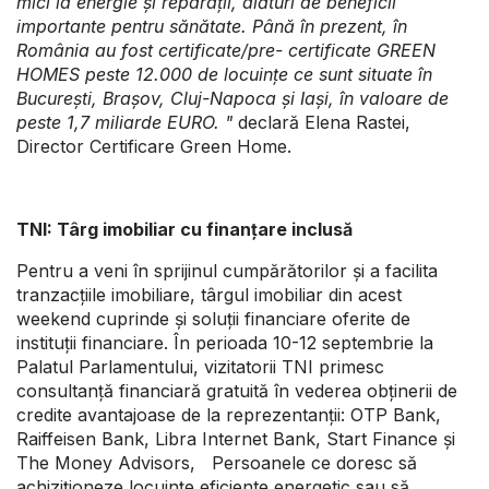
mici la energie și reparații, alături de beneficii
importante pentru sănătate.
Până în prezent, în
România au fost certificate/pre- certificate GREEN
HOMES peste 12.000 de locuințe ce sunt situate în
București, Brașov, Cluj-Napoca și Iași, în valoare de
peste 1,7 miliarde EURO.
"
declară Elena Rastei,
Director Certificare Green Home.
TNI: Târg imobiliar cu finanțare inclusă
Pentru a veni în sprijinul cumpărătorilor și a facilita
tranzacțiile imobiliare, târgul imobiliar din acest
weekend cuprinde și soluții financiare oferite de
instituții financiare. În perioada 10-12 septembrie la
Palatul Parlamentului, vizitatorii TNI primesc
consultanță financiară gratuită în vederea obținerii de
credite avantajoase de la reprezentanții: OTP Bank,
Raiffeisen Bank, Libra Internet Bank, Start Finance și
The Money Advisors, Persoanele ce doresc să
achiziționeze locuințe eficiente energetic sau să