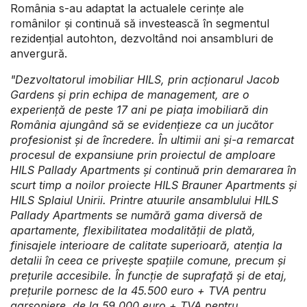
România s-au adaptat la actualele cerințe ale
românilor și continuă să investească în segmentul
rezidențial autohton, dezvoltând noi ansambluri de
anvergură.
"
Dezvoltatorul imobiliar HILS, prin acționarul Jacob
Gardens și prin echipa de management, are o
experiență de peste 17 ani pe piața imobiliară din
România ajungând să se evidențieze ca un jucător
profesionist și de încredere. În ultimii ani și-a remarcat
procesul de expansiune prin proiectul de amploare
HILS Pallady Apartments și continuă prin demararea în
scurt timp a noilor proiecte HILS Brauner Apartments și
HILS Splaiul Unirii.
Printre atuurile ansamblului HILS
Pallady Apartments se numără gama diversă de
apartamente, flexibilitatea modalității de plată,
finisajele interioare de calitate superioară, atenția la
detalii în ceea ce privește spațiile comune, precum și
prețurile accesibile. În funcție de suprafață și de etaj,
prețurile pornesc de la 45.500 euro + TVA pentru
garsoniere, de la 59.000 euro + TVA pentru