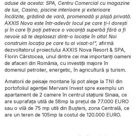
aduse de acesta: SPA, Centru Comercial cu magazine
de lux, Casino, piscine interioare și exterioare
încălzite, grădină de vară, promenadă și plajă privată.
A
XXIS
Nova este
într-adevăr
locul pe care ți
-
l dorești
și în care îți poți petrece o vacanță superbă fără a fi
nevoie să te deplasezi dintr
-
o locație în alta! Noi
construim locația pe care tu ai visat
-
o!
”,
afirmă
dezvoltatorul proiectului AXXIS Nova Resort & SPA,
Florin Cârstocea, unul dintre cei mai importanți oameni
de afaceri din România, cu investiții majore în
domeniul petrolier, energetic, în agricultură și turism.
Amatorii de peisaje montane își pot alege la TNI din
portofoliul agenției Mervani Invest spre exemplu un
apartament de 2 camere în centrul stațiunii Sinaia, ce
are suprafața utilă de 58mp la prețul de 77.000 EURO
sau o vilă de 75 mp utili din Bușteni, zona Centrală, ce
are un teren de 105mp la costul de 120.000 EURO.