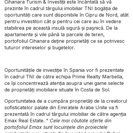
Cihanara Turism & Investiții este încântată să vă
prezinte în cadrul târgului imobiliar TNI bogăția de
oportunități care sunt disponibile în Cipru de Nord, atât
pentru investitori cât și pentru cei care au în vedere
stabilirea pe această insulă sigură și pașnică. De la
apartamente și vile până la parcele de teren,
portofoliul Cihanara deține proprietăți ce se potrivesc
tuturor intereselor și bugetelor.
Oportunitățile de investiție în Spania vor fi prezentate
în cadrul TNI de către echipa Prime Realty Marbella,
ce își concentrează atenția asupra unei game selecte
de proprietăți imobiliare situate în Costa de Sol.
Oportunitatea de a cumpăra proprietăți de la creatorul
sofisticatelor palate din Emiratele Arabe Unite va fi
prezentată în cadrul târgului imobiliar de către agenția
Emax Real Estate. "
Cele mai căutate oferte din
portofoliul Emax sunt locuințele din
proiectele