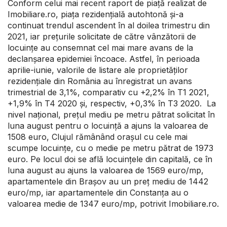
Conform celui mai recent raport de piață realizat de
Imobiliare.ro, piața rezidențială autohtonă și-a
continuat trendul ascendent în al doilea trimestru din
2021, iar prețurile solicitate de către vânzătorii de
locuințe au consemnat cel mai mare avans de la
declanșarea epidemiei încoace. Astfel, în perioada
aprilie-iunie, valorile de listare ale proprietăților
rezidențiale din România au înregistrat un avans
trimestrial de 3,1%, comparativ cu +2,2% în T1 2021,
+1,9% în T4 2020 și, respectiv, +0,3% în T3 2020. La
nivel național, prețul mediu pe metru pătrat solicitat în
luna august pentru o locuință a ajuns la valoarea de
1508 euro, Clujul rămânând orașul cu cele mai
scumpe locuințe, cu o medie pe metru pătrat de 1973
euro. Pe locul doi se află locuințele din capitală, ce în
luna august au ajuns la valoarea de 1569 euro/mp,
apartamentele din Brașov au un preț mediu de 1442
euro/mp, iar apartamentele din Constanța au o
valoarea medie de 1347 euro/mp, potrivit Imobiliare.ro.