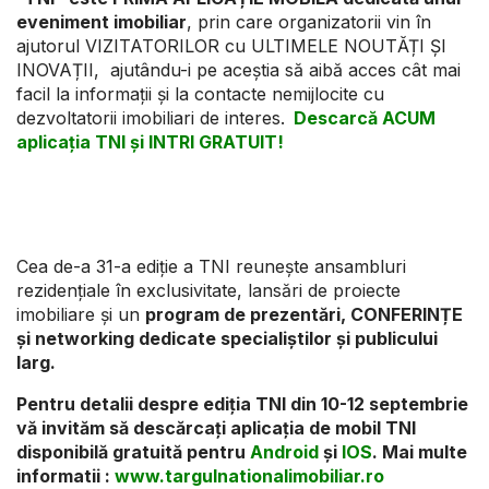
eveniment imobiliar
, prin care organizatorii vin în
ajutorul VIZITATORILOR cu ULTIMELE NOUTĂȚI ȘI
INOVAȚII, ajutându-i pe aceștia să aibă acces cât mai
facil la informații și la contacte nemijlocite cu
dezvoltatorii imobiliari de interes.
Descarcă ACUM
aplicația TNI și INTRI GRATUIT!
Cea de-a 31-a ediție a TNI reunește ansambluri
rezidențiale în exclusivitate, lansări de proiecte
imobiliare și un
program de prezentări, CONFERINȚE
și networking dedicate specialiștilor și publicului
larg.
Pentru detalii despre ediția TNI din 10-12 septembrie
vă invităm să descărcați aplicația de mobil TNI
disponibilă gratuită pentru
Android
și
IOS
. Mai multe
informatii :
www.targulnationalimobiliar.ro