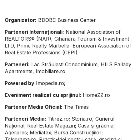
Organizator:
BDOBC Business Center
Parteneri Internaționali:
National Association of
REALTORS® (NAR), Cihanara Tourism & Investment
LTD, Prime Realty Marbella, European Association of
Real Estate Professions (CEPI)
Parteneri:
Lac Străulesti Condominium, HILS Pallady
Apartments, Imobiliare.ro
Powered by
Imopedia.ro;
Eveniment realizat cu sprijinul:
HomeZZ.ro
Partener Media Oficial:
The Times
Parteneri Media:
Titirez.ro; Storia.ro, Curierul
Național; Real Estate Magazin; Casa și grădina;
Agerpres; Mediafax; Bursa Construcțiilor;
Telegrama.ro; Practic-Idei pentru casă, grădina și