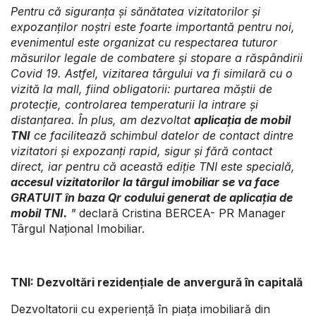
Pentru că siguranța și sănătatea vizitatorilor și
expozanților noștri este foarte importantă pentru noi,
evenimentul este organizat cu respectarea tuturor
măsurilor legale de combatere și stopare a răspândirii
Covid 19. Astfel, vizitarea târgului va fi similară cu o
vizită la mall, fiind obligatorii: purtarea măștii de
protecție, controlarea temperaturii la intrare și
distanțarea. În plus, am dezvoltat
aplicația de mobil
TNI
ce facilitează schimbul datelor de contact dintre
vizitatori și expozanți rapid, sigur și fără contact
direct, iar pentru că această ediție TNI este specială,
accesul vizitatorilor la târgul imobiliar se va face
GRATUIT în baza Qr codului generat de aplicația de
mobil TNI.
"
declară Cristina BERCEA- PR Manager
Târgul Național Imobiliar.
TNI: Dezvoltări rezidențiale de anvergură în capitală
Dezvoltatorii cu experiență în piața imobiliară din