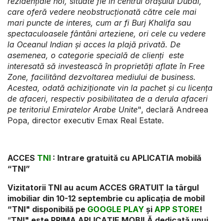
reziden
ț
iale noi, situate fie
î
n centrul ora
ș
ului Dubai,
care ofer
ă
vedere neobstruc
ț
ionat
ă
c
ă
tre cele mai
mari puncte de interes, cum ar fi Burj Khalifa sau
spectaculoasele f
â
nt
â
ni arteziene, ori cele cu vedere
la Oceanul Indian
ș
i acces la plaj
ă
privat
ă
.
De
asemenea, o categorie specială
de
clienți este
interesată să investească în
propriet
ăț
i aflate
î
n Free
Zone, facilit
â
nd dezvoltarea mediului de business.
Acestea, odat
ă
achizi
ț
ionate vin la pachet
și
cu licen
ț
a
de afaceri, respectiv posibilitatea de a derula afaceri
pe teritoriul Emiratelor Arabe Unite
", declară Andreea
Popa, director executiv Emax Real Estate.
ACCES
TNI
: Intrare gratuită cu APLICATIA mobilă
“TNI”
Vizitatorii TNI au acum ACCES GRATUIT la târgul
imobiliar din 10-12 septembrie cu aplicația de mobil
“TNI"
disponibilă pe
GOOGLE PLAY
și
APP STORE
!
“
TNI" este PRIMA APLICAȚIE MOBILĂ dedicată unui