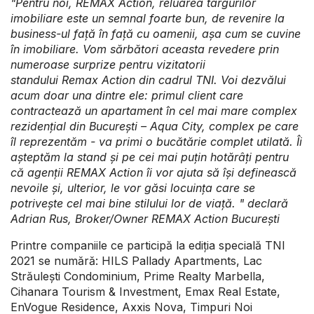
"
Pentru noi, REMAX Action, reluarea t
â
rgurilor
imobiliare este un semnal foarte bun, de revenire la
business-ul fa
ță
î
n f
ață
cu oamenii, a
ș
a cum se cuvine
î
n imobiliare. Vom s
ă
rb
ă
tori aceasta revedere prin
numeroase surprize pentru vizitatorii
standului Remax Action
din cadrul TNI
. Voi dezv
ă
lui
acum doar una dintre ele: primul client care
contracteaz
ă
un apartament
î
n cel mai mare complex
reziden
ț
ial din Bucure
ș
ti – Aqua City, complex pe care
î
l reprezent
ă
m - va primi o buc
ă
t
ă
rie complet utilat
ă
.
Î
i
a
ș
tept
ă
m la stand
ș
i pe cei mai pu
ț
in hot
ă
r
âț
i pentru
c
ă
agen
ț
ii REMAX Action
î
i vor ajuta s
ă
îș
i defineasc
ă
nevoile
ș
i, ulterior, le vor g
ă
si locuin
ț
a care se
potrive
ș
te cel mai bine stilului lor de via
ță
.
" declară
Adrian Rus, Broker/Owner REMAX Action București
Printre companiile ce participă la ediția specială TNI
2021 se numără: HILS Pallady Apartments, Lac
Străulești Condominium, Prime Realty Marbella,
Cihanara Tourism & Investment, Emax Real Estate,
EnVogue Residence, Axxis Nova, Timpuri Noi