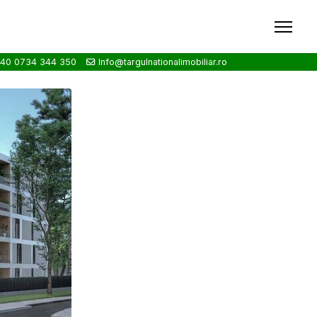
40 0734 344 350
Info@targulnationalimobiliar.ro