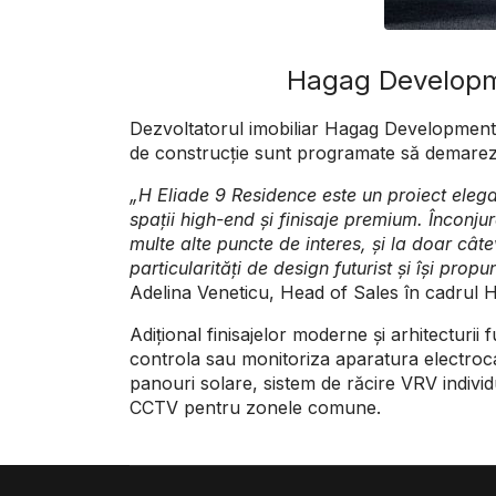
Hagag Developme
Dezvoltatorul imobiliar Hagag Development E
de construcție sunt programate să demareze 
„H Eliade 9 Residence este un proiect elegan
spații high-end și finisaje premium. Înconjur
multe alte puncte de interes, și la doar cât
particularități de design futurist și își pro
Adelina Veneticu, Head of Sales în cadrul
Adițional finisajelor moderne și arhitecturii
controla sau monitoriza aparatura electrocasn
panouri solare, sistem de răcire VRV individ
CCTV pentru zonele comune.