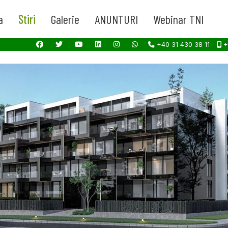
a
Stiri
Galerie
ANUNTURI
Webinar TNI
+40 31 430 38 11
+