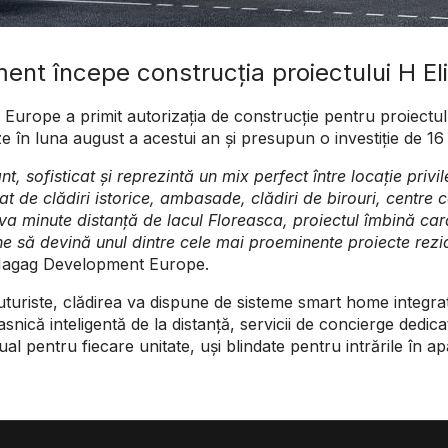
nt începe construcția proiectului H El
urope a primit autorizația de construcție pentru proiectul 
în luna august a acestui an și presupun o investiție de 16
t, sofisticat și reprezintă un mix perfect între locație priv
at de clădiri istorice, ambasade, clădiri de birouri, centre c
eva minute distanță de lacul Floreasca, proiectul îmbină cara
pune să devină unul dintre cele mai proeminente proiecte rezi
 Hagag Development Europe.
 futuriste, clădirea va dispune de sisteme smart home integrat
ică inteligentă de la distanță, servicii de concierge dedicat
ual pentru fiecare unitate, uși blindate pentru intrările în