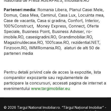
Nationala de Presa AGERPRES, imobiliare.RO
Parteneri media
: Romania Libera, Planul Casei Mele,
Domus, Casa Mea, Caminul, Casa Lux, Locuinta mea,
Case de vacanta, Casa si gradina, Confort, Interior,
100%Construct, Money Express, Connect, Oferte
Speciale, Business Point, Business Adviser, ro-
imobile.RO, casesigradini.RO, Grandimobiliar.RO,
Magazinuldecase.RO, 1001case.RO, rezidential.NET,
Finzoom.RO, IMMRomania.RO, alaturi de alti 50 de
parteneri media
Pentru detalii privind cale de acces la expozitie, lista
companiilor expozante sau regulamentele de
participare la concursuri, accesati pagina de internet a
evenimentului
www.targimobiliar.eu
© 2026 Targul National Imobiliar.ro. “Târgul Naţional Imobiliar” -