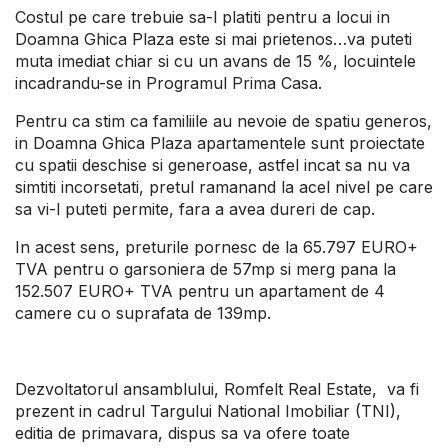
Costul pe care trebuie sa-l platiti pentru a locui in
Doamna Ghica Plaza este si mai prietenos…va puteti
muta imediat chiar si cu un avans de 15 %, locuintele
incadrandu-se in Programul Prima Casa.
Pentru ca stim ca familiile au nevoie de spatiu generos,
in Doamna Ghica Plaza apartamentele sunt proiectate
cu spatii deschise si generoase, astfel incat sa nu va
simtiti incorsetati, pretul ramanand la acel nivel pe care
sa vi-l puteti permite, fara a avea dureri de cap.
In acest sens, preturile pornesc de la 65.797 EURO+
TVA pentru o garsoniera de 57mp si merg pana la
152.507 EURO+ TVA pentru un apartament de 4
camere cu o suprafata de 139mp.
Dezvoltatorul ansamblului, Romfelt Real Estate, va fi
prezent in cadrul Targului National Imobiliar (TNI),
editia de primavara, dispus sa va ofere toate