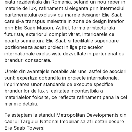
piata rezidentiala din Romania, setand un nou reper in
materie de lux, rafinament si eleganta prin intermediul
parteneriatului exclusiv cu marele designer Elie Saab
care si-a transpus maiestria in zona de design interior
prin Elie Saab Maison. Astfel, forma arhitecturala
futurista, exteriorul complet vitrat, interioarele ce
poarta semnatura Elie Saab si facilitatile superioare
pozitioneaza acest proiect in liga proiectelor
internationale exclusiviste dezvoltate in parteneriat cu
branduri consacrate.
Unele din avantajele notabile ale unei astfel de asocieri
sunt: expertiza dobandita in proiecte internationale,
imprimarea unor standarde de executie specifice
brandurilor de lux si calitatea incontestbila a
materialelor folosite, ce reflecta rafinament pana la cel
mai mic detaliu.
Te asteptam la standul Metropolitan Developments din
cadrul Targului National Imobiliar sa afli detalii despre
Elie Saab Towers!