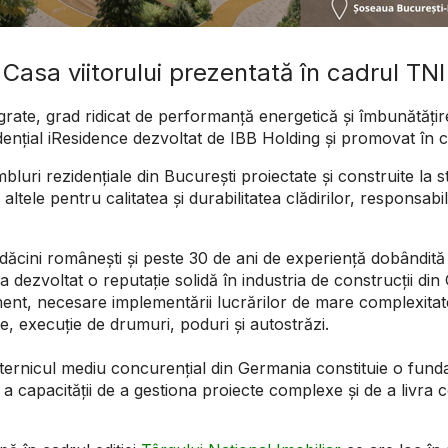
Casa viitorului prezentată în cadrul TNI
e, grad ridicat de performanță energetică și îmbunătățirea se
zidențial iResidence dezvoltat de IBB Holding și promovat în 
uri rezidențiale din București proiectate și construite la 
 altele pentru calitatea și durabilitatea clădirilor, responsabi
dăcini românești și peste 30 de ani de experiență dobândită 
a dezvoltat o reputație solidă în industria de construcții din 
nt, necesare implementării lucrărilor de mare complexitate,
te, execuție de drumuri, poduri și autostrăzi.
rnicul mediu concurențial din Germania constituie o fundație
 a capacității de a gestiona proiecte complexe și de a livr