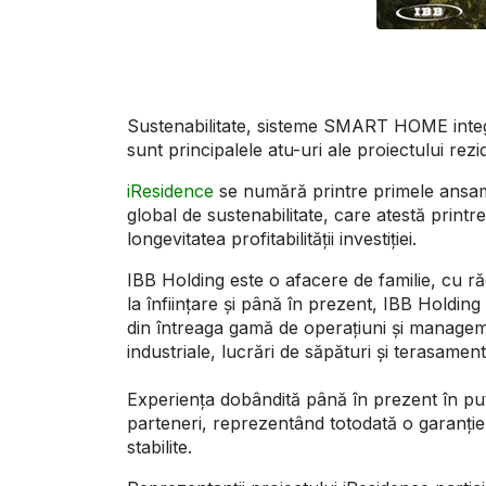
Sustenabilitate, sisteme SMART HOME integrat
sunt principalele atu-uri ale proiectului re
iResidence
se numără printre primele ansambl
global de sustenabilitate, care atestă printre
longevitatea profitabilității investiției.
IBB Holding este o afacere de familie, cu ră
la înființare și până în prezent, IBB Holding 
din întreaga gamă de operațiuni și manageme
industriale, lucrări de săpături și terasamen
Experiența dobândită până în prezent în pute
parteneri, reprezentând totodată o garanție
stabilite.