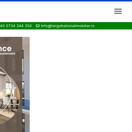
40 0734 344 350
Info@targulnationalimobiliar.ro