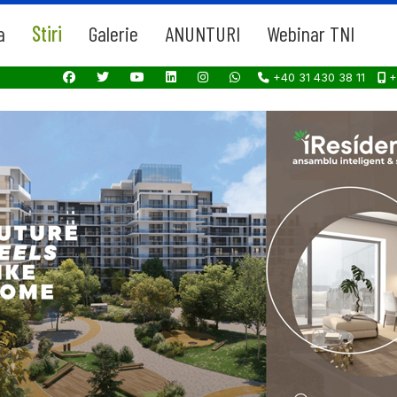
a
Stiri
Galerie
ANUNTURI
Webinar TNI
+40 31 430 38 11
+