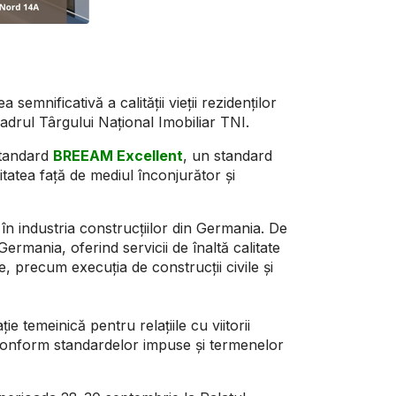
mnificativă a calității vieții rezidenților
cadrul Târgului Național Imobiliar TNI.
standard
BREEAM Excellent
, un standard
litatea față de mediul înconjurător și
în industria construcțiilor din Germania. De
Germania, oferind servicii de înaltă calitate
 precum execuția de construcții civile și
 temeinică pentru relațiile cu viitorii
a conform standardelor impuse și termenelor