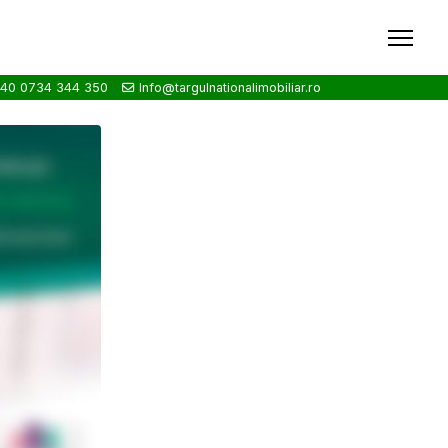
40 0734 344 350
Info@targulnationalimobiliar.ro