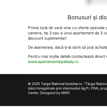
Bonusuri și di
Prima lună de vară vine cu oferte speciale ș
camere, tip 3 sau a unui apartament de 3 c
discount suplimentar!
De asemenea, dacă ți-ai dorit să poți achizi
Pentru mai multe detalii contactează direct
www.apartamentepallady.ro
© 2026 Targul National Imobiliar.ro. “Târgul Naţional
mărci înregistrate prin intermediul Ag.P.I. PIVA, p
Center. Designed by MWD