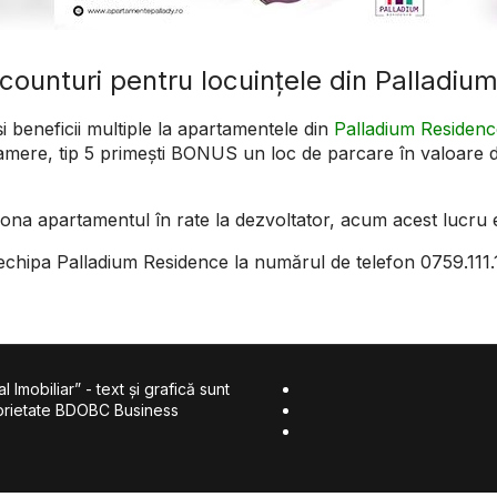
scounturi pentru locuințele din Palladiu
i beneficii multiple la apartamentele din
Palladium Residenc
amere, tip 5 primești BONUS un loc de parcare în valoare 
tiona apartamentul în rate la dezvoltator, acum acest lucru e
 echipa Palladium Residence la numărul de telefon 0759.111
 Imobiliar” - text şi grafică sunt
roprietate BDOBC Business