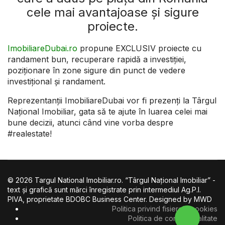
cele mai avantajoase și sigure
proiecte.
ImobiliareDubai.ro
propune EXCLUSIV proiecte cu
randament bun, recuperare rapidă a investiției,
poziționare în zone sigure din punct de vedere
investițional și randament.
Reprezentanții ImobiliareDubai vor fi prezenți la Târgul
Național Imobiliar, gata să te ajute în luarea celei mai
bune decizii, atunci când vine vorba despre
#realestate!
© 2026 Targul National Imobiliar.ro. “Târgul Naţional Imobiliar” -
text şi grafică sunt mărci înregistrate prin intermediul Ag.P.I.
PIVA, proprietate BDOBC Business Center. Designed by MWD
Politica privind fisierele cookies
Politica de confidentialitate