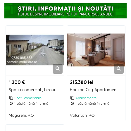
1.200 €
215.380 lei
Spatiu comercial , birouri sau hala, productie, depozitare, afacere familie, Magurele, Ilfov
Horizon City-Apartament 3 camere cu 2 locuri de parcare incluse si avans de 10%
Spații comerciale
Apartamente
1 săptămână în urmă
1 săptămână în urmă
Măgurele, RO
Voluntari, RO