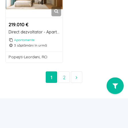
219.010 €
Direct dezvoltator - Apartament 4 camere - Biruinței 75
Apartamente
3 săptămâni în urmă
Popeşti-Leordeni, RO
1
2