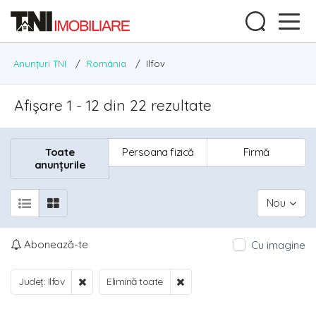
Anunțuri TNI
/
România
/
Ilfov
Afișare 1 - 12 din 22 rezultate
Toate
Persoana fizică
Firmă
anunțurile
Nou
Abonează-te
Cu imagine
Județ: Ilfov
Elimină toate