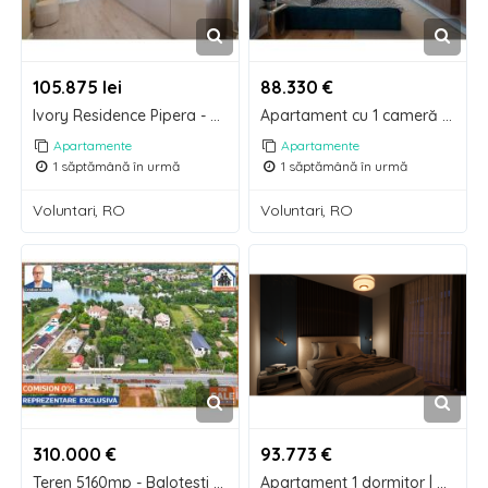
105.875 lei
88.330 €
Ivory Residence Pipera - Apartament mobilat, gata de mutare, comision 0%
Apartament cu 1 cameră mobilat Pipera - Comision 0%, mutare imediată
Apartamente
Apartamente
1 săptămână în urmă
1 săptămână în urmă
Voluntari, RO
Voluntari, RO
310.000 €
93.773 €
Teren 5160mp - Balotesti - Ilfov | Toate utilitatile! | Comision 0
Apartament 1 dormitor | Direct dezvoltator| Ananda Residence