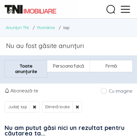
Anunțuri TNI
/
România
/
Iași
Nu au fost găsite anunțuri
Toate
Persoana fizică
Firmă
anunțurile
Abonează-te
Cu imagine
Județ: Iași
Elimină toate
Nu am putut găsi nici un rezultat pentru
căutarea ta...