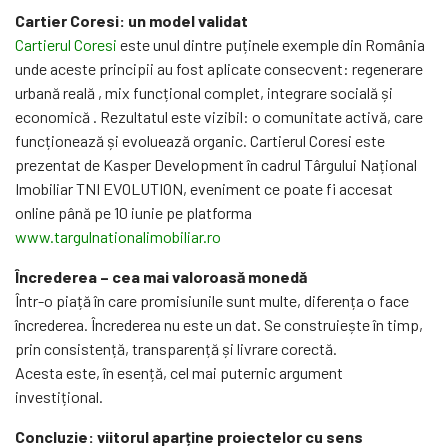
Cartier Coresi: un model validat
Cartierul Coresi
este unul dintre puținele exemple din România
unde aceste principii au fost aplicate consecvent: regenerare
urbană reală , mix funcțional complet, integrare socială și
economică . Rezultatul este vizibil: o comunitate activă, care
funcționează și evoluează organic. Cartierul Coresi este
prezentat de Kasper Development în cadrul Târgului Național
Imobiliar TNI EVOLUTION, eveniment ce poate fi accesat
online până pe 10 iunie pe platforma
www.targulnationalimobiliar.ro
Încrederea – cea mai valoroasă monedă
Într-o piață în care promisiunile sunt multe, diferența o face
încrederea. Încrederea nu este un dat. Se construiește în timp,
prin consistență, transparență și livrare corectă.
Acesta este, în esență, cel mai puternic argument
investițional.
Concluzie: viitorul aparține proiectelor cu sens