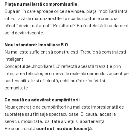
Piața nu mai iartă compromisurile.
După ani în care aproape orice se vindea, piața imobiliară intră
într-o fază de maturizare.Oferta scade, costurile cresc, iar
clienții devin mai atenți. Rezultatul? Proiectele fără fundament
solid devin riscante.
Noul standard: Imobiliare 5.0
Nu mai este suficient să construiești. Trebuie să construiești
inteligent.
Conceptul de „Imobiliare 5.0” reflectă această tranziție prin
integrarea tehnologiei cu nevoile reale ale oamenilor, accent pe
sustenabilitate și eficiență, echilibru între individ și
comunitate
Ce caută cu adevărat cumpărătorii
Noua generație de cumpărători nu mai este impresionată de
suprafețe sau finisaje spectaculoase. Ei caută: acces la
servicii, mobilitate, calitate a vieții si apartenență
Pe scurt: caută
context, nu doar locuință.