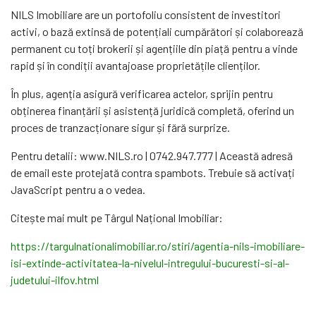
NILS Imobiliare are un portofoliu consistent de investitori
activi, o bază extinsă de potențiali cumpărători și colaborează
permanent cu toți brokerii și agențiile din piață pentru a vinde
rapid și în condiții avantajoase proprietățile clienților.
În plus, agenția asigură verificarea actelor, sprijin pentru
obținerea finanțării și asistență juridică completă, oferind un
proces de tranzacționare sigur și fără surprize.
Pentru detalii: www.NILS.ro | 0742.947.777 |
Această adresă
de email este protejată contra spambots. Trebuie să activați
JavaScript pentru a o vedea.
Citește mai mult pe Târgul Național Imobiliar:
https://targulnationalimobiliar.ro/stiri/agentia-nils-imobiliare-
isi-extinde-activitatea-la-nivelul-intregului-bucuresti-si-al-
judetului-ilfov.html