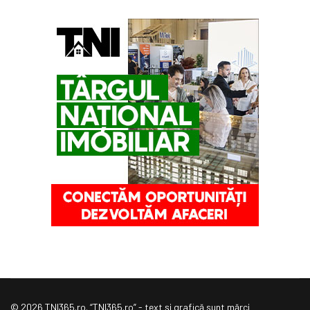
© 2026 TNI365.ro. “TNI365.ro” - text şi grafică sunt mărci