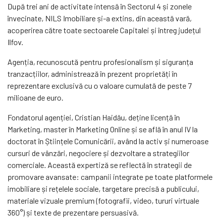
După trei ani de activitate intensă în Sectorul 4 și zonele
învecinate, NILS Imobiliare și-a extins, din această vară,
acoperirea către toate sectoarele Capitalei și întreg județul
Ilfov.
Agenția, recunoscută pentru profesionalism și siguranța
tranzacțiilor, administrează în prezent proprietăți în
reprezentare exclusivă cu o valoare cumulată de peste 7
milioane de euro.
Fondatorul agenției, Cristian Haidău, deține licență în
Marketing, master în Marketing Online și se află în anul IV la
doctorat în Științele Comunicării, având la activ și numeroase
cursuri de vânzări, negociere și dezvoltare a strategiilor
comerciale. Această expertiză se reflectă în strategii de
promovare avansate: campanii integrate pe toate platformele
imobiliare și rețelele sociale, targetare precisă a publicului,
materiale vizuale premium (fotografii, video, tururi virtuale
360°) și texte de prezentare persuasivă.