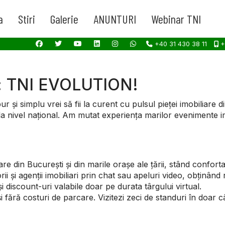
a
Stiri
Galerie
ANUNTURI
Webinar TNI
+40 31 430 38 11
+
ici: TNI EVOLUTION!
 pur și simplu vrei să fii la curent cu pulsul pieței imobiliare
l la nivel național. Am mutat experiența marilor evenimente imo
are din București și din marile orașe ale țării, stând confor
ii și agenții imobiliari prin chat sau apeluri video, obținând 
i discount-uri valabile doar pe durata târgului virtual.
și fără costuri de parcare. Vizitezi zeci de standuri în doar 