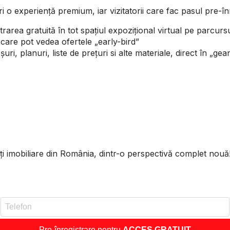
experiență premium, iar vizitatorii care fac pasul pre-înre
intrarea gratuită în tot spațiul expozițional virtual pe parcur
mii care pot vedea ofertele „early-bird”
uri, planuri, liste de prețuri si alte materiale, direct în „ge
ăți imobiliare din România, dintr-o perspectivă complet nouă
Pre-înregistrare pentru
ACCES GRATUIT