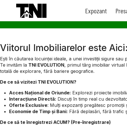
Expozant
Pres
Viitorul Imobiliarelor este A
Ești în căutarea locuinței ideale, a unei investiții sigure sau
Te invităm la
TNI EVOLUTION
, primul târg imobiliar virtua
totală de explorare, fără bariere geografice.
De ce să vizitezi TNI EVOLUTION?
Acces Național de Oriunde:
Explorezi proiecte imobili
Interacțiune Directă:
Discuți în timp real cu dezvoltator
Oferte Exclusive
: Mulți expozanți pregătesc promoții ș
Economie de Timp și Bani:
Fără deplasări, fără trafic 
De ce să te înregistrezi ACUM? (Pre-înregistrare)