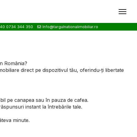
40 0734 344 350
Info@targulnationalimobiliar.ro
 din România?
biliare direct pe dispozitivul tău, oferindu-ți libertate
tabil pe canapea sau în pauza de cafea.
răspunsuri instant la întrebările tale.
câteva minute.