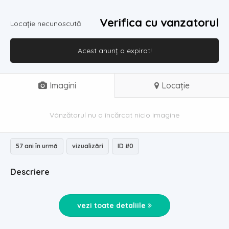
Verifica cu vanzatorul
Locație necunoscută
Acest anunț a expirat!
Imagini
Locație
Vânzătorul nu a încărcat nicio imagine
57 ani în urmă
vizualizări
ID #0
Descriere
vezi toate detaliile