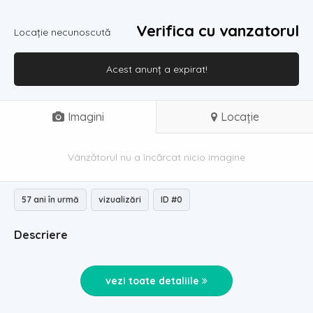
Verifica cu vanzatorul
Locație necunoscută
Acest anunț a expirat!
Imagini
Locație
Vânzătorul nu a încărcat nicio imagine
57 ani în urmă
vizualizări
ID #0
Descriere
vezi toate detaliile